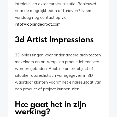
interieur- en exterieur visualisatie. Benieuwd
Instagram
naar de mogelijkheden of tarieven? Neem
vandaag nog contact op via:
Linkedin
info@robbindegroot.com
.
Vimeo
3d Artist Impressions
Youtube
info@robbindegroot.com
3D oplossingen voor onder andere architecten,
makelaars en ontwerp- en productiebedrijven
©2025 | Robbin de Groot - Digital Content
Creation
worden geboden. Robbin kan elk object of
situatie fotorealistisch vormgegeven in 3D,
waardoor klanten vooraf het eindresultaat van
een product of project kunnen zien.
Hoe gaat het in zijn
werking?