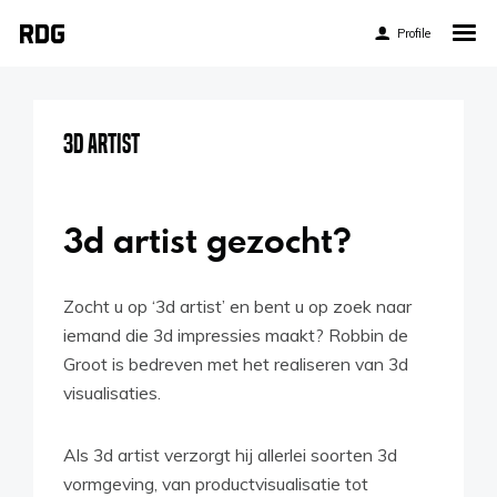
Profile
Home
My Story
3D Artist
About My Work
Blog
3d artist gezocht?
Contact
Zocht u op ‘3d artist’ en bent u op zoek naar
iemand die 3d impressies maakt? Robbin de
Groot is bedreven met het realiseren van 3d
visualisaties.
Twitter
Pinterest
Als 3d artist verzorgt hij allerlei soorten 3d
vormgeving, van productvisualisatie tot
Flickr